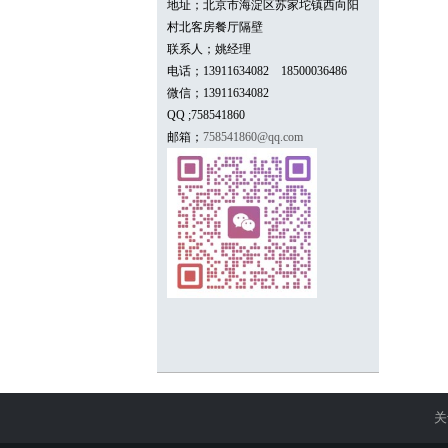
地址；北京市海淀区苏家坨镇西向阳
村北客房餐厅隔壁
联系人；姚经理
电话；13911634082 18500036486
微信；
13911634082
QQ ;758541860
邮箱；
758541860@qq.com
关