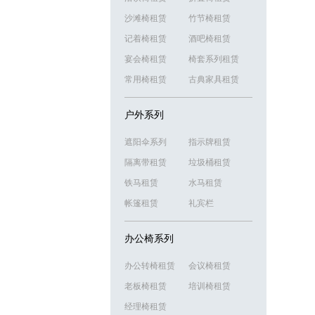
沙滩椅租赁
竹节椅租赁
记着椅租赁
酒吧椅租赁
宴会椅租赁
椅套系列租赁
常用椅租赁
古典家具租赁
户外系列
遮阳伞系列
指示牌租赁
隔离带租赁
垃圾桶租赁
铁马租赁
水马租赁
帐篷租赁
礼宾栏
办公椅系列
办公转椅租赁
会议椅租赁
老板椅租赁
培训椅租赁
经理椅租赁